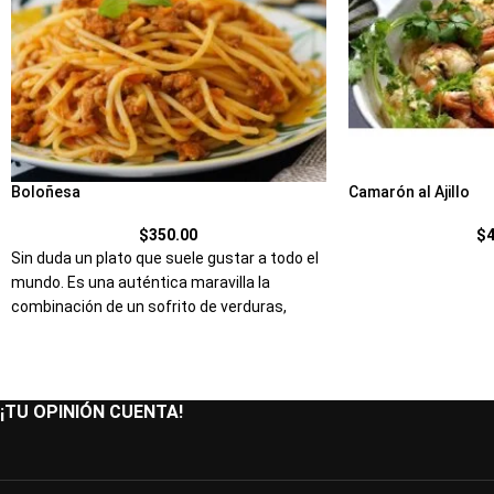
Boloñesa
Camarón al Ajillo
$
350.00
$
Sin duda un plato que suele gustar a todo el
mundo. Es una auténtica maravilla la
combinación de un sofrito de verduras,
carne picada de buena calidad y la salsa de
tomate, además de hierbas y especias que
le dan el toque definitivo y lo mejor de todo,
lo deliciosa que es.
¡TU OPINIÓN CUENTA!