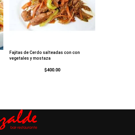
Fajitas de Cerdo salteadas con con
Filete de Pescad
vegetales y mostaza
$
400.00