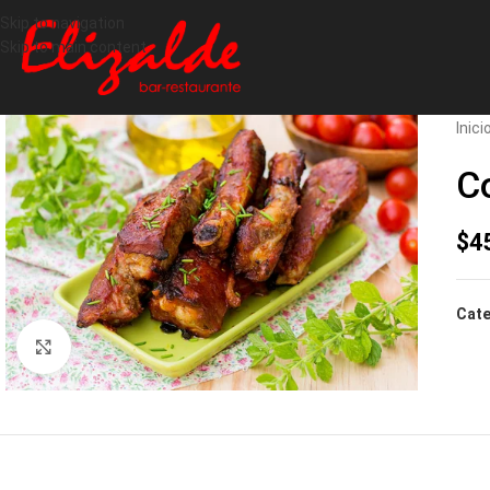
Skip to navigation
Skip to main content
Inici
Co
$
4
Cate
Click to enlarge