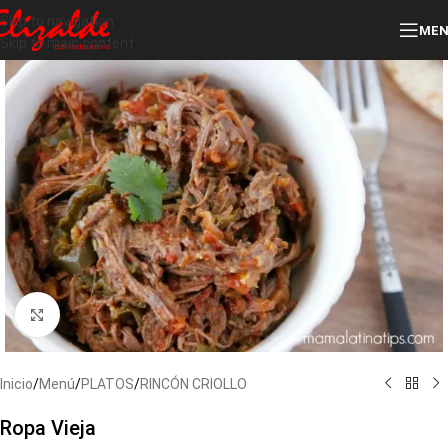
Skip to navigation
ME
Skip to main content
Click to enlarge
Inicio
/
Menú
/
PLATOS
/
RINCÓN CRIOLLO
Ropa Vieja