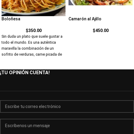
Boloñesa
Camarón al Ajillo
$
350.00
$
450.00
Sin duda un plato que suele gustar a
todo el mundo. Es una auténtica
maravilla la combinación de un
sofrito de verduras, carne picada de
buena calidad y la salsa de tomate,
además de hierbas y especias que le
¡TU OPINIÓN CUENTA!
dan el toque definitivo y lo mejor de
todo, lo deliciosa que es.