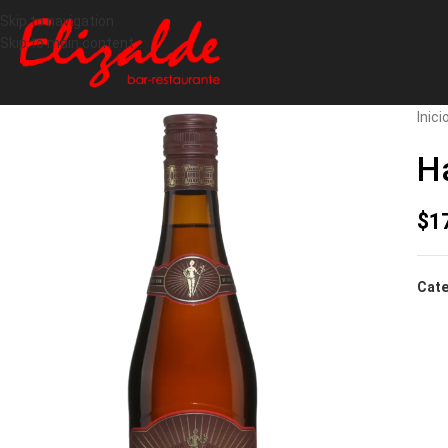
Skip to navigation
Skip to main content
Inici
H
$
1
Cate