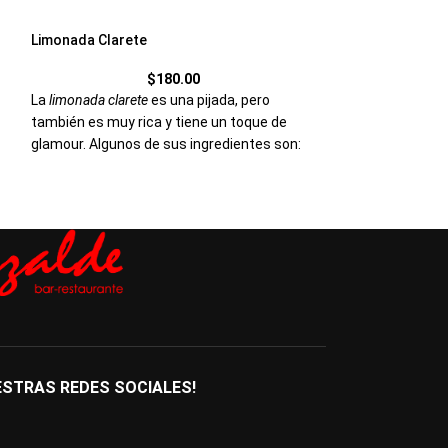
Limonada Clarete
Piña colada sin 
$
180.00
La
limonada clarete
es una pijada, pero
La piña colada es
también es muy rica y tiene un toque de
populares por su 
glamour. Algunos de sus ingredientes son:
es ideal para épo
agua o gaseosa, zumo de limón, azúcar, vino
a
tinto
y
ESTRAS REDES SOCIALES!