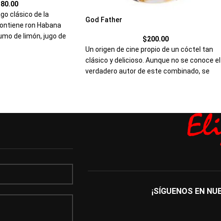
180.00
go clásico de la
God Father
Contiene ron Habana
umo de limón, jugo de
$
200.00
ita de salsa inglesa,
Un origen de cine propio de un cóctel tan
 sal.
clásico y delicioso. Aunque no se conoce el
verdadero autor de este combinado, se
sabe que la saga cinematográfica de El
Padrino, fue la que le dio el nombre. Eso si, 
este combinado no le puede faltar el whisk
escoces
¡SÍGUENOS EN NU