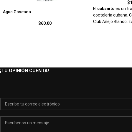
$
El
cubanito
es un tra
Agua Gaseada
coctelería cubana. 
Club Añejo Blanco, z
$
60.00
tomate, una cucharad
Hielo, salsa picante y
¡TU OPINIÓN CUENTA!