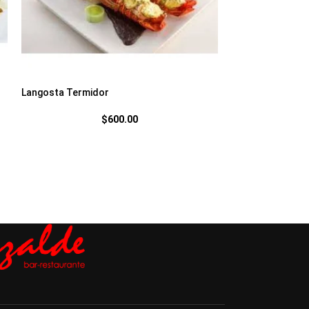
Langosta Termidor
Masas de Cerdo
$
600.00