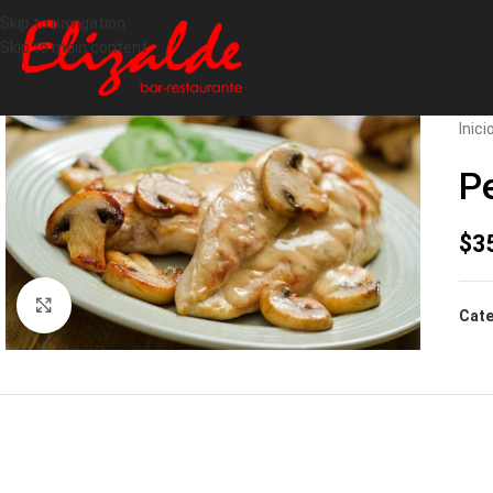
Skip to navigation
Skip to main content
Inici
P
$
3
Click to enlarge
Cate