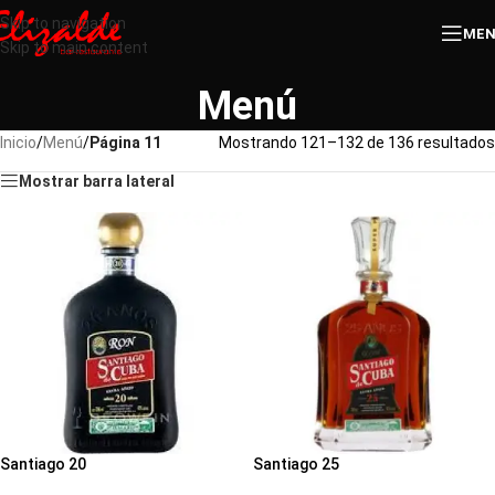
Skip to navigation
ME
Skip to main content
Menú
Inicio
/
Menú
/
Página 11
Mostrando 121–132 de 136 resultados
Mostrar barra lateral
Santiago 20
Santiago 25